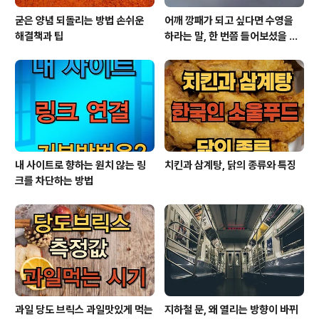
굳은 양념 되돌리는 방법 손쉬운
어깨 깡패가 되고 싶다면 수영을
해결책과 팁
하라는 말, 한 번쯤 들어보셨을 겁
니다.
내 사이트로 향하는 원치 않는 링
치킨과 삼계탕, 닭의 종류와 특징
크를 차단하는 방법
과일 당도 브릭스 과일맛있게 먹는
지하철 문, 왜 열리는 방향이 바뀌