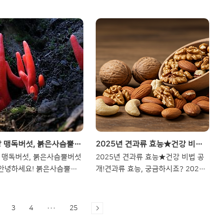
AI에 대해 소개해드릴게요.
신가요?요즘 퍼플렉시티 AI가 주목받
색엔진을 넘어, 학술 자료
고 있는 이유, 궁금하셨나요? 오늘은
 보고서 작성까지 도와주는
기존 검색 엔진과는 다른 방식으로 정
폼이라 정말 유용하답니다.펠
보를 제공하는 퍼플렉시티 AI에 대해
 특히 대학생, 연구자, 마케터
소개해 드릴게요. 쉽고 정확하게 정리
기가 많은데요. 그 이유를
해 보았습니다!퍼플렉시티 AI 개요퍼
펴보겠습니다.펠로 AI의 핵
플렉시티(Perplexity AI)는 생성형
?펠로 AI는 단순한 검색 엔
AI 기반의 대화형 검색엔진입니다. 사
라, 질문을 던지면 다양한
용자가 질문을 하면, 실시간으로 웹을
반으로 맞춤형 답변을 생성
검색하고 요약된 보고서 형태로 결과
능형 플랫폼이에요.논문 요
를 제공합니다. 기존의 검색처럼 단순
 자동 생성, 마인드맵 제작,
한 링크 목록이 아닌, 맥락 있는 정보
국내 최강 맹독버섯, 붉은사슴뿔버섯 알아보기
2025년 견과류 효능★건강 비법 공개!
역 기능까지 제공되죠. 특히
와 출처가 함께 제공돼요.2022년 오
 맹독버섯, 붉은사슴뿔버섯
2025년 견과류 효능★건강 비법 공
 요약 기능은 다른 AI와 비
픈AI 출신 아라빈드 스리니바스가 공
안녕하세요! 붉은사슴뿔버
개!견과류 효능, 궁금하시죠? 2025
없을 정도로 정교해요.▲ 펠
동 창업했으며, 2024년에는 기업 가
보셨나요?오늘은 붉은사슴뿔
년 건강 트렌드에서 견과류는 영양과
 대시보드 화면으로, 다양한
치 10억 달러를 돌파해 유니콘 기업
 아주 위험한 맹독성 버섯
맛을 동시에 잡는 최고의 선택입니다.
도구가 제공됩니다.펠로 AI
으로 성장했답니다.주요 기능 및 활
소개해 드릴게요. 이 버섯은
아몬드, 호두, 캐슈 등 견과류는 심장
3
4
···
25
 간..
용..
럼 생긴 강렬한 외형을 가지
건강, 다이어트, 뇌 기능 향상에 도움