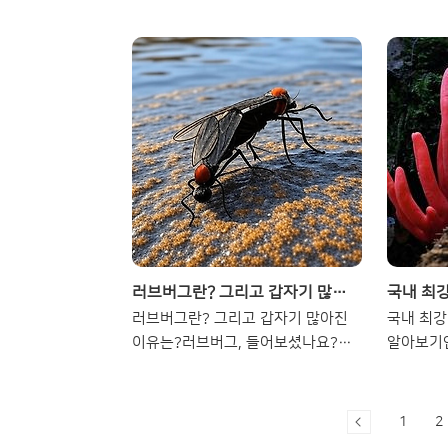
야 하나 고민이 깊어집니다. 정말 물
는 펠로 
속에서 팔만 몇 번 저으면 어깨가 넓
단순한 검
어질 수 있는 걸까요. 자연스럽게 넓
조사부터
어지는 어깨의 비밀은 수영 동작에 숨
AI 플랫
어 있습니다. 수영은 물이라는 강한
로 AI는
저항을 온몸으로 이겨내야 하는 전신
분들께 인
운동입니다. 그중에서도 어깨 관절을
하나씩 살
둘러싼 삼각근과 회전근개는 팔을 젖
심 기능은
고 앞으로 뻗는 모든 순간마다 쉴 틈
진이 아니
없이 움직입니다. 특히 물을 밀어낼
출처를 기
때 광배근이 강하게 발달하면서 등판
해주는 지
이 넓어지는데, 이때 어깨가 시각적으
약, PPT
러브버그란? 그리고 갑자기 많아진 이유는?
로 훨씬 넓어 보이는 프레임이 만들어
실시간 번
러브버그란? 그리고 갑자기 많아진
국내 최강
집니다. 여기에 구부정한 자세를 펴주
학술 논문
이유는?러브버그, 들어보셨나요?최
알아보기
는 라운드 숄더 교정 효과까지 더해지
교할 수 
근 들어 러브버그가 부쩍 많아졌다고
섯, 들어
면서 숨겨진 어깨 너비가 드러나게 됩
로 AI의
느끼시는 분들 많으실 거예요. 러브버
버섯이라는
니다. 시중에서 흔히 볼 수 있는 뻔한
템플릿과 
그는 이름도 생소하고, 생김새도 독특
에 대해 
1
2
찬사나 이론은 여기까지입니다. ..
사용 방법은
해서 궁금증을 유발하죠. 오늘은 러브
사슴 뿔처